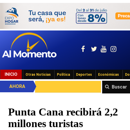
INICIO
Otras Noticias
Política
Deportes
Económicas
Do
AHORA
Buscar
Punta Cana recibirá 2,2
millones turistas