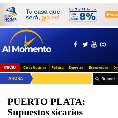
INICIO
Otras Noticias
Política
Deportes
Económicas
Do
AHORA
Buscar
PUERTO PLATA:
Supuestos sicarios