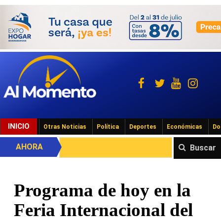
INICIO
Otras Noticias
Política
Deportes
Económicas
Do
AHORA
Buscar
Programa de hoy en la
Feria Internacional del