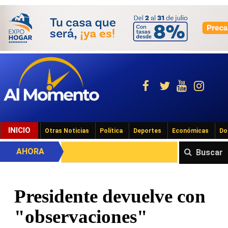
INICIO
Otras Noticias
Política
Deportes
Económicas
Do
AHORA
Buscar
Presidente devuelve con
"observaciones"