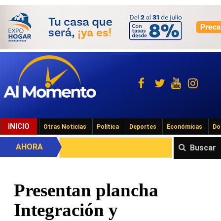
INICIO
Otras Noticias
Política
Deportes
Económicas
Do
AHORA
Buscar
Presentan plancha
Integración y