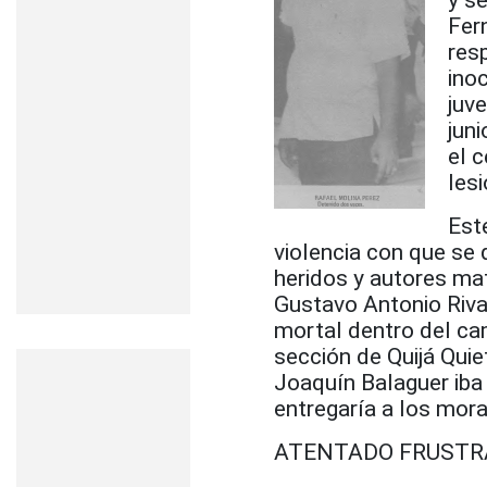
y s
Fer
res
ino
juve
juni
el 
les
Est
violencia con que se
heridos y autores ma
Gustavo Antonio Riva
mortal dentro del c
sección de Quijá Quie
Joaquín Balaguer iba 
entregaría a los mora
ATENTADO FRUSTR