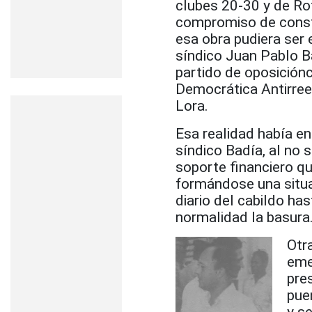
clubes 20-30 y de Rot
compromiso de constr
esa obra pudiera ser e
síndico Juan Pablo B
partido de oposición
Democrática Antirree
Lora.
Esa realidad había e
síndico Badía, al no s
soporte financiero q
formándose una situa
diario del cabildo ha
normalidad la basura
Otr
eme
pre
pue