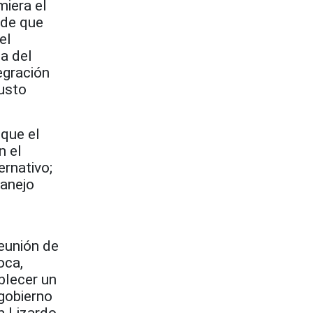
miera el
 de que
el
a del
egración
gusto
 que el
n el
rnativo;
manejo
reunión de
oca,
blecer un
gobierno