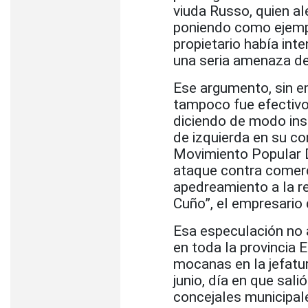
viuda Russo, quien a
poniendo como ejempl
propietario había int
una seria amenaza de
Ese argumento, sin em
tampoco fue efectivo
diciendo de modo ins
de izquierda en su c
Movimiento Popular D
ataque contra comerc
apedreamiento a la re
Cuño”, el empresario
Esa especulación no 
en toda la provincia E
mocanas en la jefatur
junio, día en que sal
concejales municipales