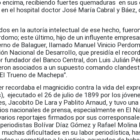
 encima, r
ecibiendo fuertes quemaduras en sus 
en el hospital doctor José María Cabral y Báez, 
os en la autoría intelectual de ese hecho, fuero
omo; este último, hijo de un influyente empresar
erno de Balaguer, llamado Manuel Vinicio Perdom
ón Nacional de Desarrollo, que presidía el recor
 fundador del Banco Central, don Luis Julián Pé
ron asociados a un supuesto comando clandest
El Trueno de Machepa”.
r recordaba el magnicidio contra la vida del exp
s), ejecutado el 26 de julio de 1899 por los jóven
 Jacobito De Lara y Pablito Arnaud, y tuvo una
ios nacionales de prensa, especialmente en El Na
varios reportajes firmados por sus corresponsale
 periodistas Bolívar Díaz Gómez y Rafael Molina 
muchas dificultades en su labor periodística, ha