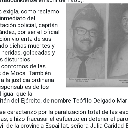
estadounidense en abril de 1965).
es exigía, como reclamo
 inmediato del
ción policial, capitán
ndez, por ser el oficial
ción violenta de sus
ndo dichas muertes y
heridas, golpeadas y
s disturbios
 contornos de las
s de Moca. También
 la justicia ordinaria
responsables de los
 igual que la
itán del Ejército, de nombre Teófilo Delgado Mar
se caracterizó por la paralización total de las es
das, e hizo fracasar el esfuerzo en detener el par
il de la provincia Espaillat, señora
Julia Caridad 