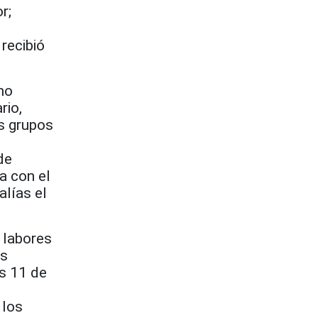
r;
recibió
mo
rio,
s grupos
de
a con el
alías el
 labores
as
es 11 de
 los