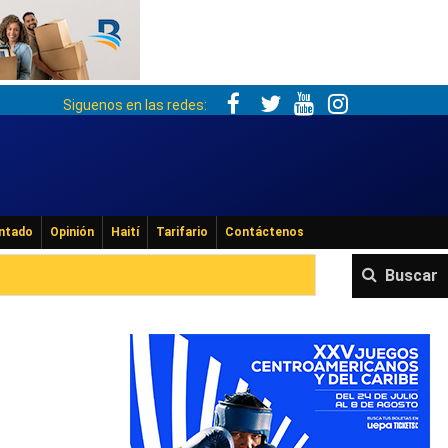
Siguenos en las redes:
ntado
Opinión
Haití
Tarifario
Contáctenos
Buscar