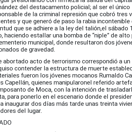
eguir presionando con firmeza la salida del capitá
nández del destacamento policial; al ser el único
ponsable de
la criminal represión que cobró tres 
centes y que generó de paso la rabia incontenible 
ntud que se adhiere a la ley del talión,el sábado 
o, haciendo estallar
una bomba
de “niple”
de alto
cementerio municipal, donde resultaron dos jóven
ionados de gravedad.
e abortado acto de terrorismo correspondió a un 
 quiso contender la estructura de muerte estable
teriales fueron los jóvenes mocanos Rumaldo Ca
s Capellán, quienes manipularonel referido artef
amposanto de Moca
, con la intención de trasladar
ta, para ponerlo en el escenario donde el preside
a inaugurar dos días más tarde unas treinta vivi
dores del lugar.
ADO