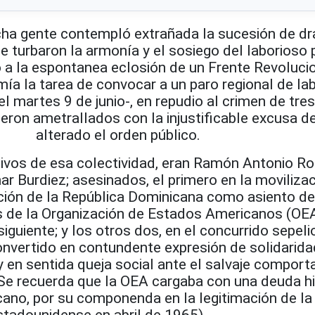
cha gente contempló extrañada la sucesión de d
e turbaron la armonía y el sosiego del laborioso
 a la espontanea eclosión de un Frente Revoluci
ía la tarea de convocar a un paro regional de la
el martes 9 de junio-, en repudio al crimen de tre
eron ametrallados con la injustificable excusa d
alterado el orden público.
vos de esa colectividad, eran
Ramón Antonio Rod
ar Burdiez; asesinados, el primero en la moviliza
cción de la República Dominicana como asiento de
s de la Organización de Estados Americanos (OEA)
iguiente; y los otros dos, en el concurrido sepeli
onvertido en contundente expresión de solidarida
y en sentida queja social ante el salvaje compor
(Se recuerda que la OEA cargaba con una deuda hi
cano, por su componenda en la legitimación de la