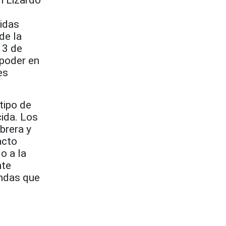
n Lizardo
vidas
de la
13 de
 poder en
es
tipo de
cida. Los
brera y
acto
lo a la
nte
endas que