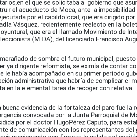
arios,en el que se solicitaba al gobierno que asu
uir el acueducto de Moca, ante la imposibilidad
jecutada por el cabildolocal, que era dirigido por 
adía Vásquez, recientemente reelecto en la bolet
coyuntural, que era el llamado Movimiento de Int
leccionista (MIDA), del licenciado Francisco Au
nmarañado de sombra el futuro municipal, puesto
er ya dirigente reformista, se eximía de contar co
ue le había acompañado en su primer período gube
ción administrativa que habría de complicar el 
sta en la elemental tarea de recoger con relativa
.
a buena evidencia de la fortaleza del paro fue la 
rgencia convocada por la
Junta Parroquial de M
sidida por el doctor Hugo
Pérez Caputo, para esta
nte de comunicación con los representantes del 