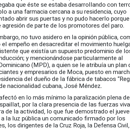
legaba
que éste
se estaba desarrollando con terro
o a una farmacia cercana a su residencia, cuyo
entado abrir sus puertas y no pudo hacerlo porque 
 agresión de parte de los promotores del paro.
bargo, no tuvo asidero en la opinión pública, co
 el empeño en desacreditar el movimiento huelga
istente que existía un supuesto predominio de lo
onducción; y mencionándose particularmente al
ominicano (MPD), a quien se le atribuía un plan 
iantes y empresarios de Moca, puesto en march
sidencia del dueño de la fábrica de tabacos “Reg
 de nacionalidad cubana, José Méndez.
afectó en lo más mínimo la paralización plena de
spaillat, por la clara presencia de las fuerzas viv
a de la actividad, lo que fue demostrado el juev
ió a la luz pública un comunicado firmado por los
, los dirigentes de la Cruz Roja, la Defensa Civil,