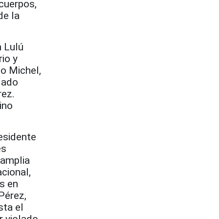
cuerpos,
de la
n Lulú
io y
o Michel,
dado
rez.
ino
residente
es
 amplia
cional,
s en
Pérez,
sta el