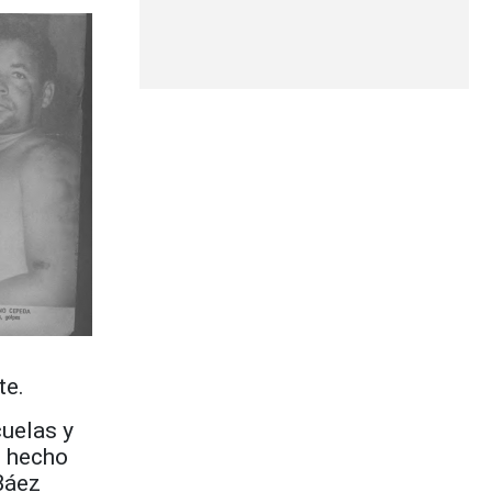
te.
cuelas y
o hecho
Báez