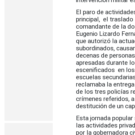
intervención militar 
El paro de actividad
principal, el traslado
comandante de la dota
Eugenio Lizardo Ferná
que autorizó la actua
subordinados, causa
decenas de personas 
apresadas durante lo
escenificados en los
escuelas secundaria
reclamaba la entrega a
de los tres policías 
crímenes referidos, al
destitución de un cap
Esta jornada popular 
las actividades priva
por la gobernadora civ