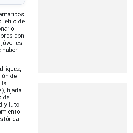
ramáticos
 pueblo de
onario
bores con
s jóvenes
e haber
ríguez,
ción de
 la
, fijada
o de
d y luto
tamiento
stórica