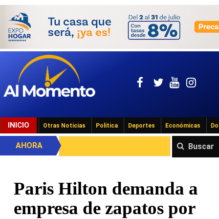
INICIO
Otras Noticias
Política
Deportes
Económicas
Do
AHORA
Buscar
Paris Hilton demanda a
empresa de zapatos por