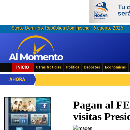
Santo Domingo, República Dominicana - 6 agosto 2026
INICIO
Otras Noticias
Política
Deportes
Económicas
AHORA
Pagan al FE
visitas Presi