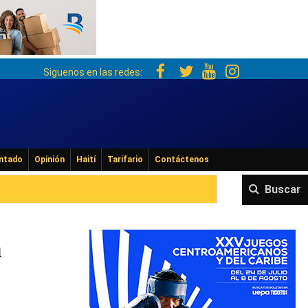
Siguenos en las redes:
ntado
Opinión
Haití
Tarifario
Contáctenos
Buscar
n