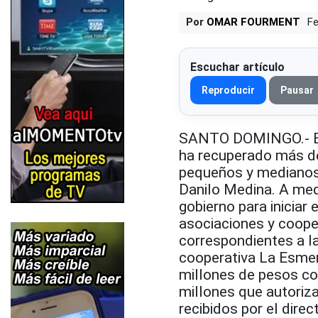
Por
OMAR FOURMENT
Fe
Escuchar artículo
Reproducir
Pausar
SANTO DOMINGO.- El 
ha recuperado más de
pequeños y medianos 
Danilo Medina. A med
gobierno para iniciar 
asociaciones y coope
correspondientes a l
cooperativa La Esmer
millones de pesos co
millones que autoriz
recibidos por el dire