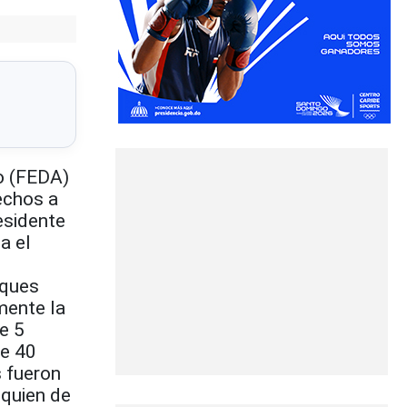
o (FEDA)
echos a
esidente
a el
eques
mente la
e 5
de 40
s fueron
 quien de