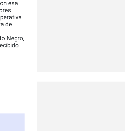
con esa
ores
perativa
va de
do Negro,
ecibido