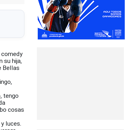
up comedy
 su hija,
e Bellas
ingo,
, tengo
da
ibo cosas
 y luces.