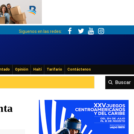
Siguenos en las redes:
ntado
Opinión
Haití
Tarifario
Contáctenos
Buscar
nta