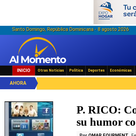
Santo Domingo, República Dominicana - 8 agosto 2026
INICIO
Otras Noticias
Política
Deportes
Económicas
AHORA
P. RICO: Co
su humor co
Por
OMAR FOURMENT
Fe