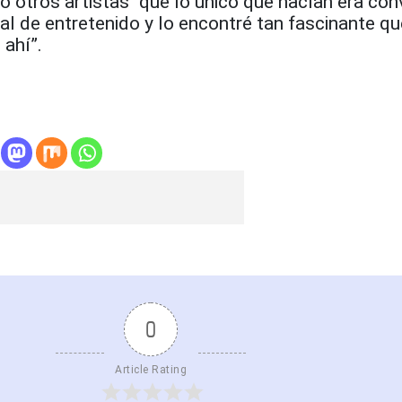
 otros artistas “que lo único que hacían era con
ual de entretenido y lo encontré tan fascinante que
 ahí”.
0
Article Rating