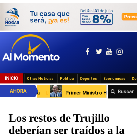
INICIO
Otras Noticias
Política
Deportes
Económicas
Do
AHORA
Buscar
Primer Ministro Haití seguirá en Puerto Rico, su futuro es
Los restos de Trujillo
deberían ser traídos a la