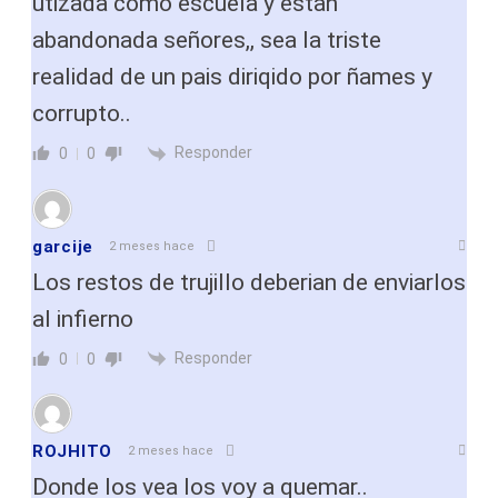
utizada como escuela y estan
abandonada señores,, sea la triste
realidad de un pais diriqido por ñames y
corrupto..
Responder
0
0
garcije
2 meses hace
Los restos de trujillo deberian de enviarlos
al infierno
Responder
0
0
ROJHITO
2 meses hace
Donde los vea los voy a quemar..