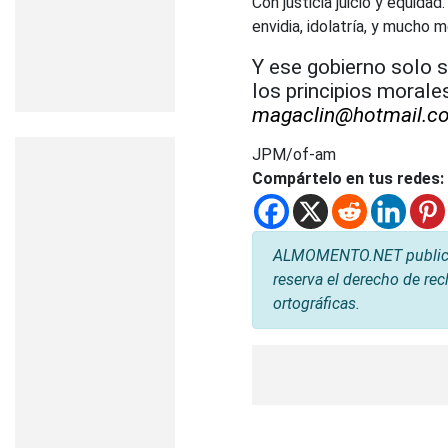
Con justicia juicio y equidad.
envidia, idolatría, y mucho 
Y ese gobierno solo 
los principios morale
magaclin@hotmail.c
JPM/of-am
Compártelo en tus redes:
ALMOMENTO.NET publica l
reserva el derecho de rec
ortográficas.