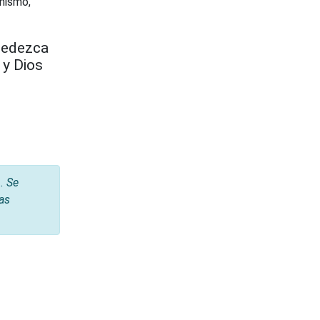
anismo,
obedezca
 y Dios
. Se
tas