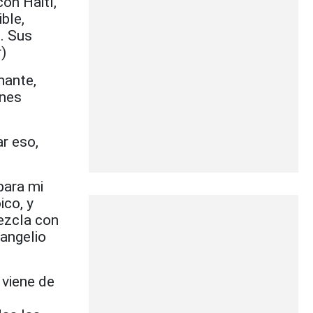
on Haití,
ble,
. Sus
)
nante,
enes
r eso,
para mi
ico, y
ezcla con
vangelio
 viene de