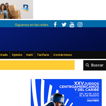
Siguenos en las redes:
ntado
Opinión
Haití
Tarifario
Contáctenos
Buscar