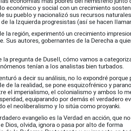
e las economías más pobres del hemisferio junto c
o económico y social con un crecimiento sosteni
e su pueblo y nacionalizó sus recursos naturales
de la Izquierda progresistas (así se hacen llamar
de la región, experimentó un crecimiento impresio
le. Sus autores, gobernantes de la Derecha a qui
e la pregunta de Dusell, cómo vamos a categoriza
nómenos tenían a los analistas bien turbados.
enturó a decir su análisis, no lo expondré porque 
le de la realidad, se pone esquizofrénico y parano
re el imperialismo, el colonialismo y ambos lo m
rosperidad, equiparando por demás el verdadero e
do el neoliberalismo y lo sitúa como proyanki.
rdadero evangelio es la Verdad en acción, que no
de Dios, olvida, ignora o pasa por alto de forma