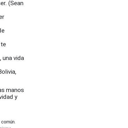
er. (Sean
er
le
 te
, una vida
olivia,
bas manos
vidad y
n común.