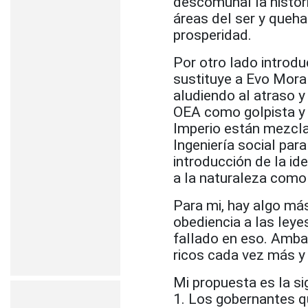
descomunal la histor
áreas del ser y queha
prosperidad.
Por otro lado introd
sustituye a Evo Mora
aludiendo al atraso 
OEA como golpista y a
Imperio están mezcla
Ingeniería social par
introducción de la id
a la naturaleza com
Para mi, hay algo más
obediencia a las leye
fallado en eso. Amba
ricos cada vez más y 
Mi propuesta es la si
1. Los gobernantes q