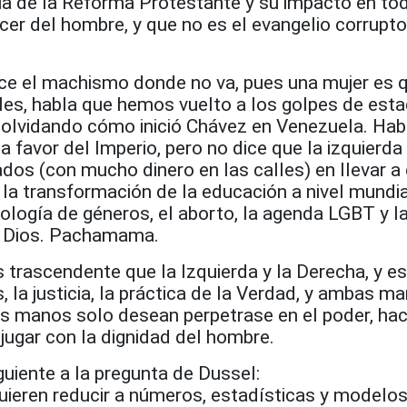
ia de la Reforma Protestante y su impacto en to
cer del hombre, y que no es el evangelio corrupto
uce el machismo donde no va, pues una mujer es 
les, habla que hemos vuelto a los golpes de esta
y olvidando cómo inició Chávez en Venezuela. Hab
 favor del Imperio, pero no dice que la izquierda 
dos (con mucho dinero en las calles) en llevar a
a la transformación de la educación a nivel mundia
eología de géneros, el aborto, la agenda LGBT y la
o Dios. Pachamama.
 trascendente que la Izquierda y la Derecha, y es
s, la justicia, la práctica de la Verdad, y ambas m
s manos solo desean perpetrase en el poder, ha
jugar con la dignidad del hombre.
guiente a la pregunta de Dussel:
uieren reducir a números, estadísticas y modelo