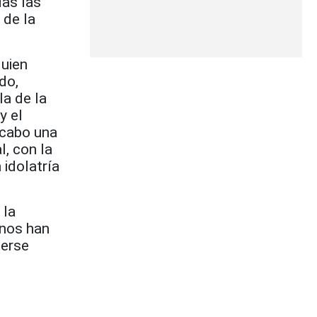
das las
 de la
quien
do,
la de la
y el
 cabo una
l, con la
 idolatría
 la
anos han
cerse
s