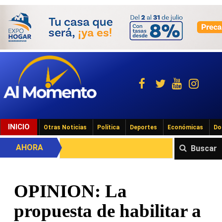
INICIO
Otras Noticias
Política
Deportes
Económicas
Do
AHORA
Buscar
OPINION: La
propuesta de habilitar a