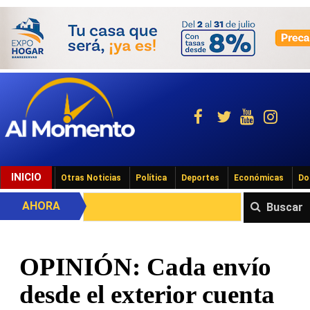
INICIO
Otras Noticias
Política
Deportes
Económicas
Do
AHORA
Buscar
OPINIÓN: Cada envío
desde el exterior cuenta