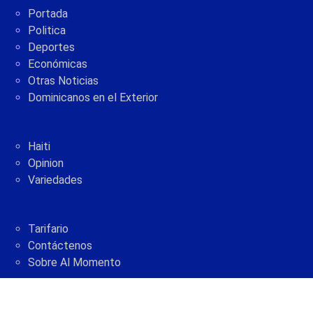
Portada
Politica
Deportes
Económicas
Otras Noticias
Dominicanos en el Exterior
Haiti
Opinion
Variedades
Tarifario
Contáctenos
Sobre Al Momento
2005 - 2021 © AlMomento.net AlMomento.net
Desarrollado por
G Soluciones