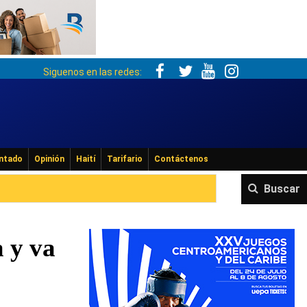
Siguenos en las redes:
ntado
Opinión
Haití
Tarifario
Contáctenos
Buscar
a y va