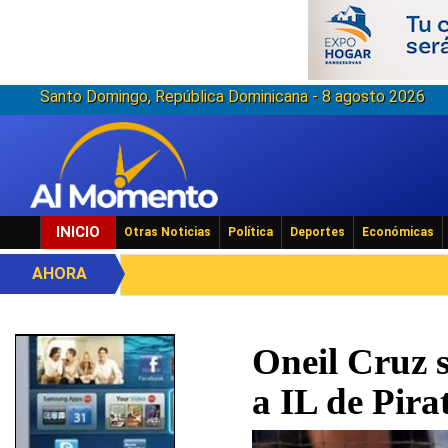
Santo Domingo, República Dominicana - 8 agosto 2026
INICIO
Otras Noticias
Política
Deportes
Económicas
AHORA
Oneil Cruz s
a IL de Pira