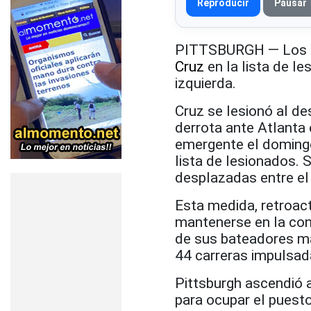
Reproducir
Pausar
PITTSBURGH — Los
Cruz
en la lista de l
izquierda.
Cruz se lesionó al de
derrota ante Atlanta
emergente el domingo 
lista de lesionados. 
desplazadas entre el
Esta medida, retroacti
mantenerse en la cont
de sus bateadores má
44 carreras impulsad
Pittsburgh ascendió al
para ocupar el puesto