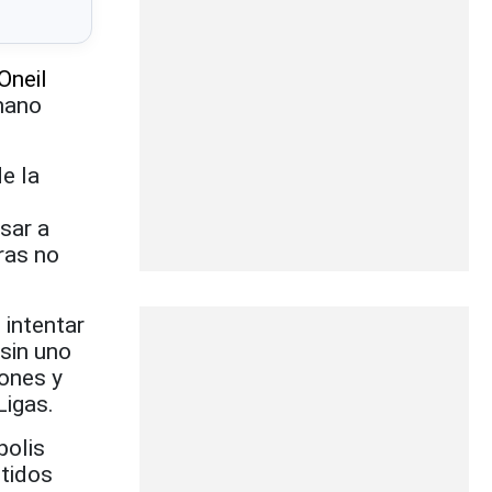
Oneil
 mano
de la
sar a
ras no
 intentar
 sin uno
rones y
Ligas.
polis
rtidos