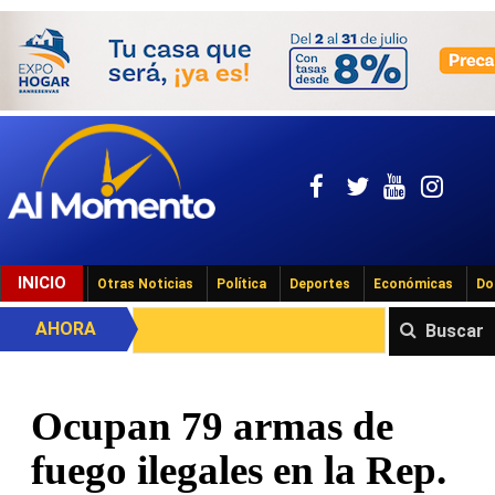
INICIO
Otras Noticias
Política
Deportes
Económicas
Do
AHORA
Buscar
Ocupan 79 armas de
fuego ilegales en la Rep.