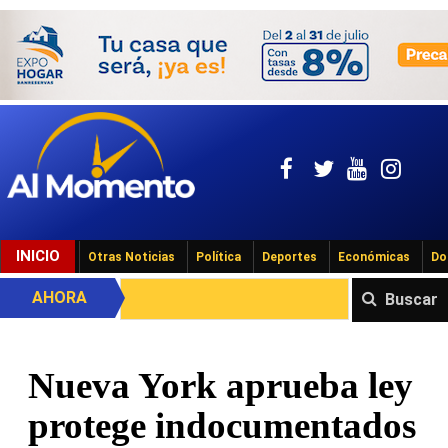
INICIO
Otras Noticias
Política
Deportes
Económicas
Do
AHORA
Buscar
Nueva York aprueba ley
protege indocumentados