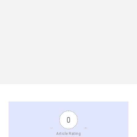
0
Article Rating