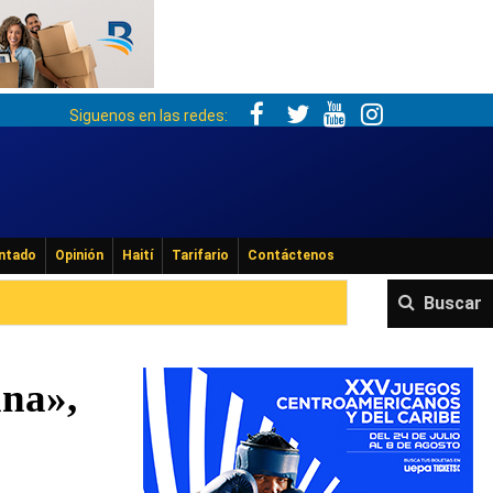
Siguenos en las redes:
ntado
Opinión
Haití
Tarifario
Contáctenos
Buscar
ana»,