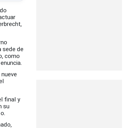
edo
actuar
erbrecht,
rno
a sede de
lo, como
denuncia.
e nueve
el
 final y
n su
o.
nado,