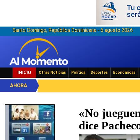
Santo Domingo, República Dominicana - 6 agosto 2026
INICIO
Otras Noticias
Política
Deportes
Económicas
AHORA
«No jueguen 
dice Pachec