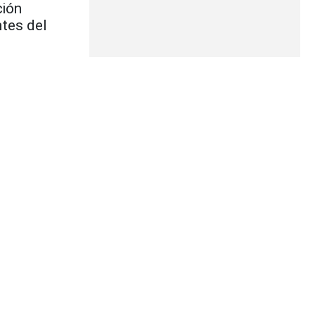
ción
ntes del