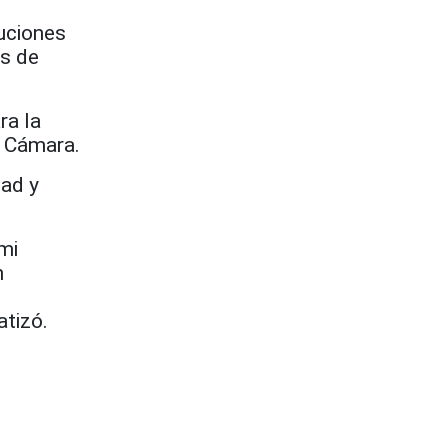
uciones
as de
ra la
a Cámara.
dad y
mi
n
atizó.