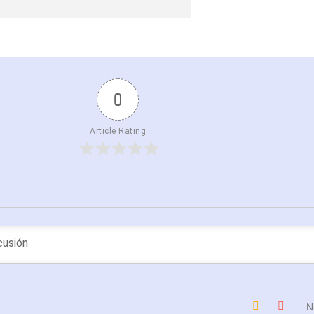
0
Article Rating
N