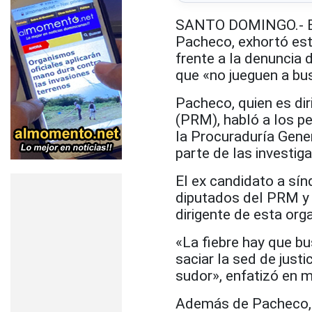
SANTO DOMINGO.- El 
Pacheco, exhortó est
frente a la denuncia
que «no jueguen a bus
Pacheco, quien es di
(PRM), habló a los pe
la Procuraduría Gener
parte de las investiga
El ex candidato a sí
diputados del PRM y 
dirigente de esta or
«La fiebre hay que bu
saciar la sed de just
sudor», enfatizó en 
Además de Pacheco, h