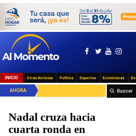
INICIO
Otras Noticias
Política
Deportes
Económicas
Do
AHORA
Buscar
Nadal cruza hacia
cuarta ronda en