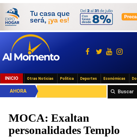
INICIO
Otras Noticias
Política
Deportes
Económicas
Do
AHORA
Buscar
MOCA: Exaltan
personalidades Templo