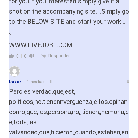
for you.if you interested.simply give it a
shot on the accompanying site….Simply go
to the BELOW SITE and start your work…
.,
W­W­­W.L­I­V­E­­­J­O­­B­1.C­­O­M
Responder
0
0
Israel
1 mes hace
Pero es verdad,que,est,
politicos,no,tienennverguenza,ellos,opinan,
como,que,las,persona,no,,tienen,,nemoria,d
e,toda,las
valvaridad,que,hicieron,,cuando,estaban,en