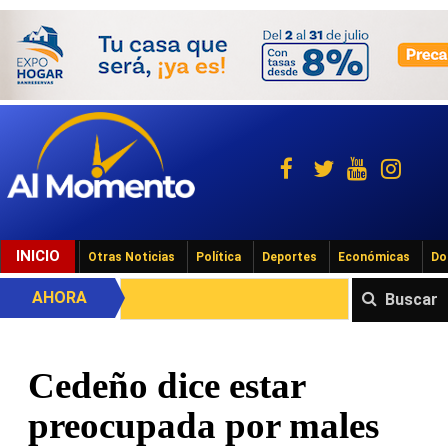
INICIO
Otras Noticias
Política
Deportes
Económicas
Do
AHORA
Buscar
Cedeño dice estar
preocupada por males