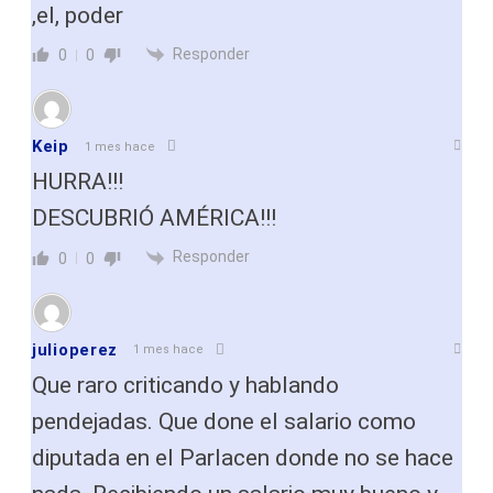
,el, poder
Responder
0
0
Keip
1 mes hace
HURRA!!!
DESCUBRIÓ AMÉRICA!!!
Responder
0
0
julioperez
1 mes hace
Que raro criticando y hablando
pendejadas. Que done el salario como
diputada en el Parlacen donde no se hace