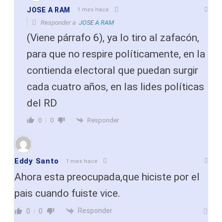
JOSE A RAM
1 mes hace
Responder a
JOSE A RAM
(Viene párrafo 6), ya lo tiro al zafacón,
para que no respire políticamente, en la
contienda electoral que puedan surgir
cada cuatro años, en las lides políticas
del RD
Responder
0
0
Eddy Santo
1 mes hace
Ahora esta preocupada,que hiciste por el
pais cuando fuiste vice.
Responder
0
0