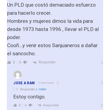
Un PLD que costó demaciado esfuerzo
para hacerlo crecer.
Hombres y mujeres dimos la vida para
desde 1973 hasta 1996 , llevar el PLD al
poder.
Cooñ…y venir estos Sanjuaneros a dañar
el sancocho.
Responder
0
0
JOSE A RAM
1 mes hace
Responder a
Hitler
Estoy contigo.
Responder
0
0