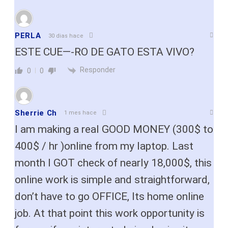
PERLA
30 dias hace
ESTE CUE—-RO DE GATO ESTA VIVO?
Responder
0
0
Sherrie Ch
1 mes hace
I am making a real GOOD MONEY (300$ to
400$ / hr )online from my laptop. Last
month I GOT check of nearly 18,000$, this
online work is simple and straightforward,
don’t have to go OFFICE, Its home online
job. At that point this work opportunity is