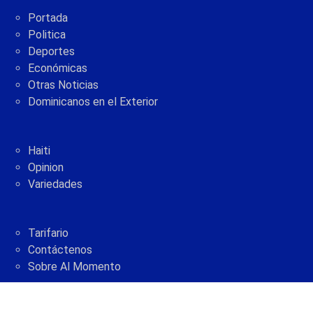
Portada
Politica
Deportes
Económicas
Otras Noticias
Dominicanos en el Exterior
Haiti
Opinion
Variedades
Tarifario
Contáctenos
Sobre Al Momento
2005 - 2021 © AlMomento.net AlMomento.net
Desarrollado por
G Soluciones