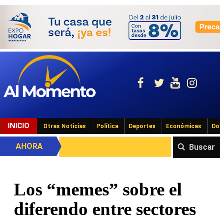
INICIO
Otras Noticias
Política
Deportes
Económicas
Do
AHORA
Buscar
Los “memes” sobre el
diferendo entre sectores