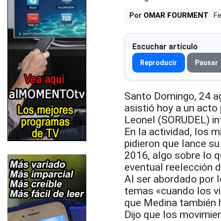
Por
OMAR FOURMENT
Fe
Escuchar artículo
Reproducir
Pausar
Santo Domingo, 24 ag
asistió hoy a un acto
Leonel (SORUDEL) int
En la actividad, los
pidieron que lance s
2016, algo sobre lo q
eventual reelección 
Al ser abordado por l
temas «cuando los vi
que Medina también h
Dijo que los movimie