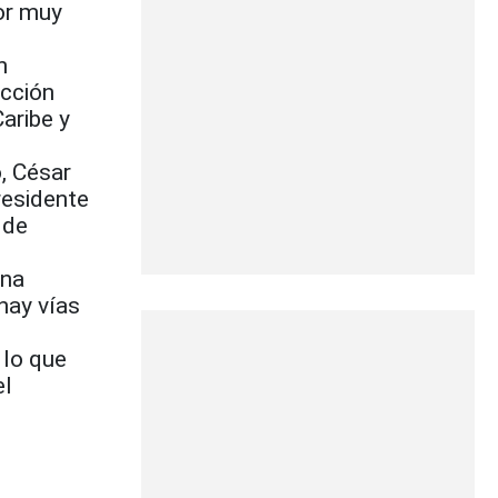
or muy
n
ucción
Caribe y
, César
residente
 de
una
hay vías
 lo que
el