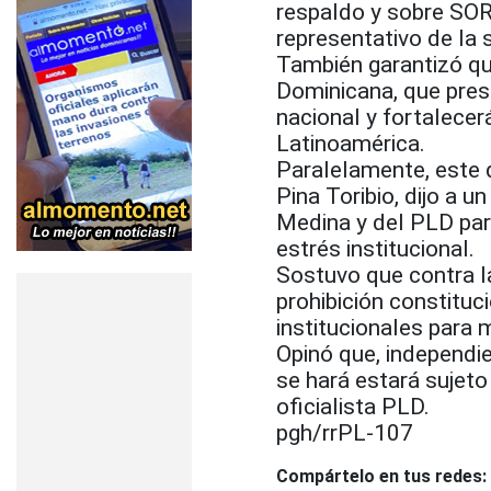
respaldo y sobre SO
representativo de la 
También garantizó que
Dominicana, que presi
nacional y fortalecer
Latinoamérica.
Paralelamente, este d
Pina Toribio, dijo a 
Medina y del PLD para
estrés institucional.
Sostuvo que contra l
prohibición constituc
institucionales para 
Opinó que, independi
se hará estará sujeto
oficialista PLD.
pgh/rrPL-107
Compártelo en tus redes: