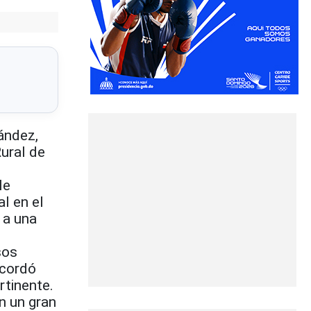
ández,
ural de
le
l en el
 a una
sos
ecordó
rtinente.
n un gran