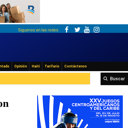
Siguenos en las redes:
ntado
Opinión
Haití
Tarifario
Contáctenos
Buscar
on