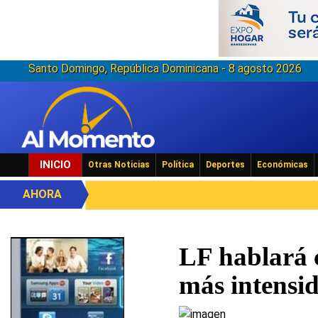
Santo Domingo, República Dominicana - 8 agosto 2026
INICIO
Otras Noticias
Política
Deportes
Económicas
AHORA
LF hablará 
más intensi