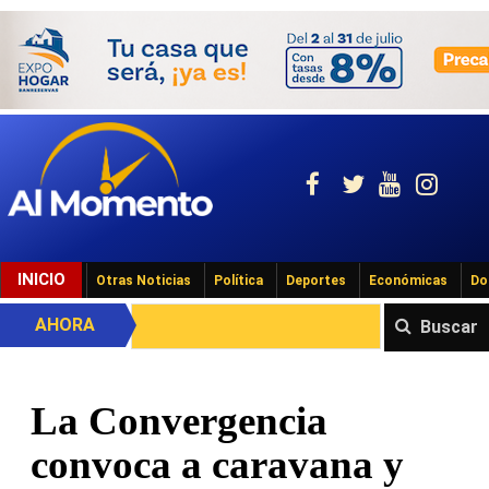
INICIO
Otras Noticias
Política
Deportes
Económicas
Do
AHORA
Buscar
La Convergencia
convoca a caravana y