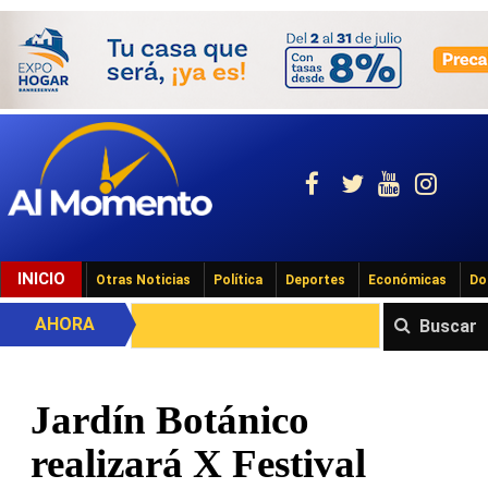
INICIO
Otras Noticias
Política
Deportes
Económicas
Do
AHORA
Buscar
Jardín Botánico
realizará X Festival