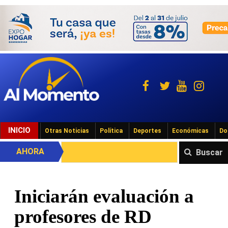
INICIO
Otras Noticias
Política
Deportes
Económicas
Do
AHORA
Buscar
Iniciarán evaluación a
profesores de RD