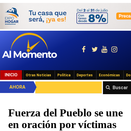
INICIO
Otras Noticias
Política
Deportes
Económicas
Do
AHORA
Buscar
Fuerza del Pueblo se une
en oración por víctimas