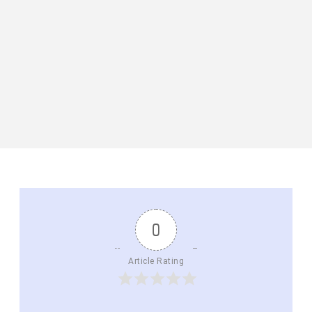
0
Article Rating