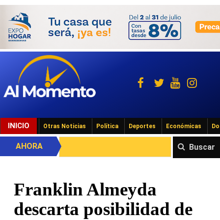
INICIO
Otras Noticias
Política
Deportes
Económicas
Do
AHORA
Buscar
Franklin Almeyda
descarta posibilidad de