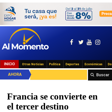
INICIO
Otras Noticias
Política
Deportes
Económicas
Do
AHORA
Buscar
Francia se convierte en
el tercer destino