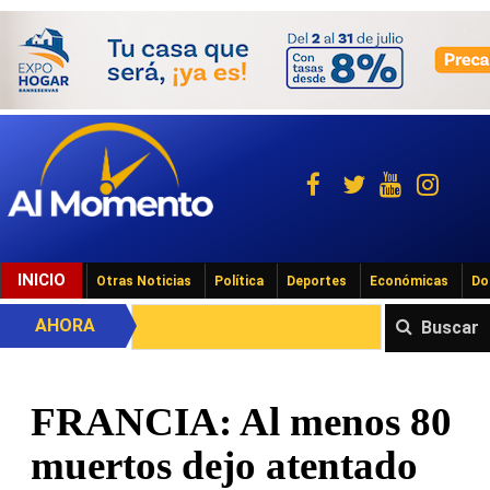
INICIO
Otras Noticias
Política
Deportes
Económicas
Do
AHORA
Buscar
FRANCIA: Al menos 80
muertos dejo atentado