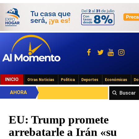
INICIO
Otras Noticias
Política
Deportes
Económicas
Do
AHORA
Buscar
EU: Trump promete
arrebatarle a Irán «su