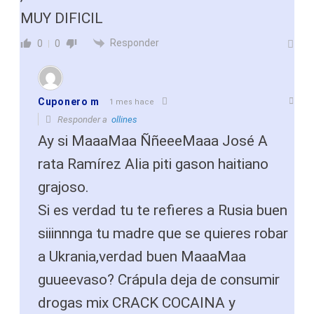
MUY DIFICIL
Responder
0
0
Cuponero m
1 mes hace
Responder a
ollines
Ay si MaaaMaa ÑñeeeMaaa José A
rata Ramírez Alia piti gason haitiano
grajoso.
Si es verdad tu te refieres a Rusia buen
siiinnnga tu madre que se quieres robar
a Ukrania,verdad buen MaaaMaa
guueevaso? Crápula deja de consumir
drogas mix CRACK COCAINA y