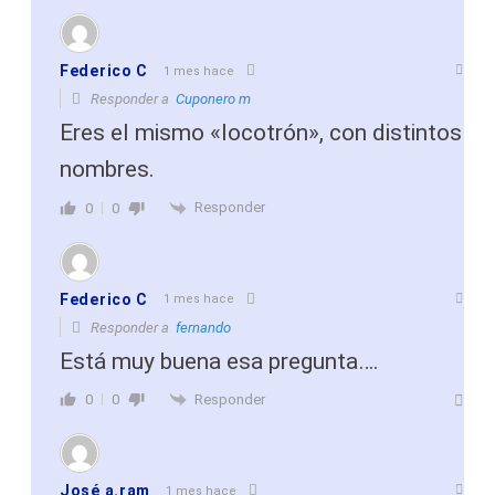
Federico C
1 mes hace
Responder a
Cuponero m
Eres el mismo «locotrón», con distintos
nombres.
Responder
0
0
Federico C
1 mes hace
Responder a
fernando
Está muy buena esa pregunta….
Responder
0
0
José a.ram
1 mes hace