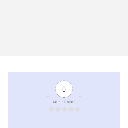
0
Article Rating