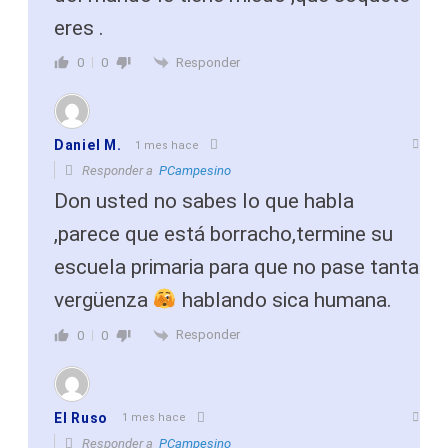
eres .
Responder
0
0
Daniel M.
1 mes hace
Responder a
PCampesino
Don usted no sabes lo que habla
,parece que está borracho,termine su
escuela primaria para que no pase tanta
vergüenza
hablando sica humana.
Responder
0
0
El Ruso
1 mes hace
Responder a
PCampesino