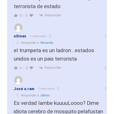
terrorista de estado
Responder
0
0
ollines
1 mes hace
Responder a
fernando
el trumpeta es un ladron ..estados
unidos es un pais terrorista
Responder
0
0
José a.ram
1 mes hace
Responder a
ollines
Es verdad lambe kuuuuLoooo? Dime
idiota cerebro de mosquito pelafustan