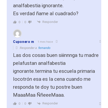
analfabestia ignorante.
Es verdad ñame al cuadrado?
Responder
0
0
Cuponero m
1 mes hace
Responder a
fernando
Las dos cosas buen siiinnnga tu madre
pelafustan analfabestia
ignorante.termina tu escuela primaria
locotrón esa es la cena cuando me
responda te doy tu postre buen
MaaaMaa ÑñeeeMaaa.
Responder
0
0