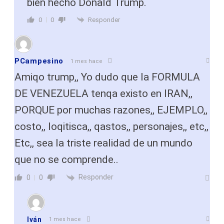
bien hecho Donald Trump.
Responder
0
0
PCampesino
1 mes hace
Amiqo trump,, Yo dudo que la FORMULA
DE VENEZUELA tenqa existo en IRAN,,
PORQUE por muchas razones,, EJEMPLO,,
costo,, loqitisca,, qastos,, personajes,, etc,,
Etc,, sea la triste realidad de un mundo
que no se comprende..
Responder
0
0
Iván
1 mes hace