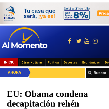
INICIO
Otras Noticias
Política
Deportes
Económicas
Do
AHORA
Buscar
EU: Obama condena
decapitación rehén