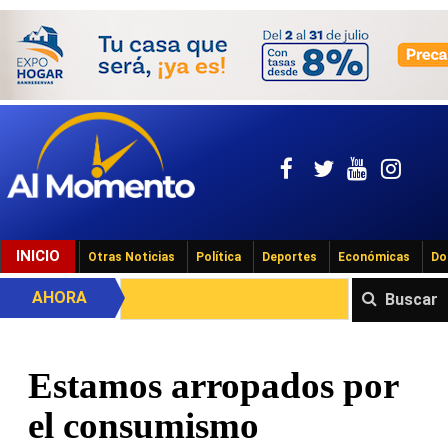
INICIO
Otras Noticias
Política
Deportes
Económicas
Do
AHORA
Buscar
Estamos arropados por
el consumismo