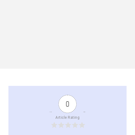
0
Article Rating