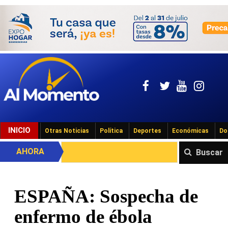
INICIO
Otras Noticias
Política
Deportes
Económicas
Do
AHORA
Buscar
ESPAÑA: Sospecha de
enfermo de ébola