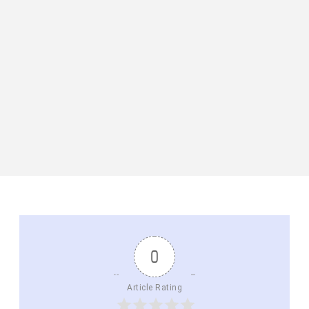
0
Article Rating