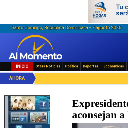
Santo Domingo, República Dominicana - 7 agosto 2026
INICIO
Otras Noticias
Política
Deportes
Económicas
AHORA
Expresident
aconsejan a