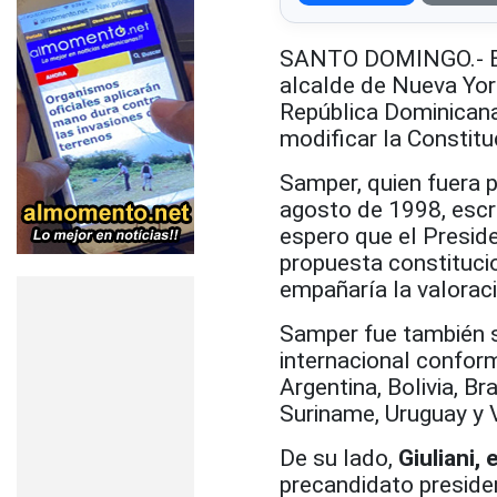
SANTO DOMINGO.- El 
alcalde de Nueva Yor
República Dominican
modificar la Constitu
Samper, quien fuera 
agosto de 1998, escri
espero que el Presid
propuesta constitucio
empañaría la valoraci
​Samper fue también 
internacional confor
Argentina, Bolivia, Br
Suriname, Uruguay y 
De su lado,
Giuliani,
precandidato presiden