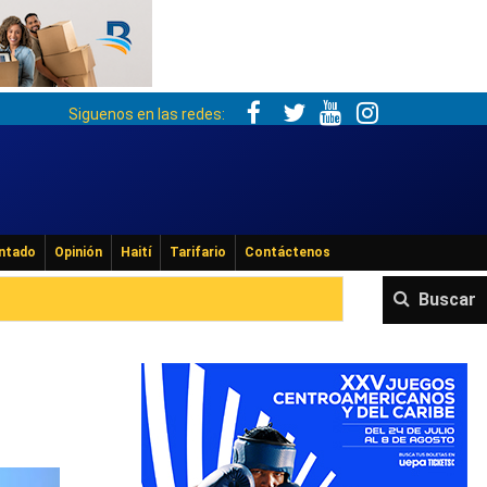
Siguenos en las redes:
ntado
Opinión
Haití
Tarifario
Contáctenos
Buscar