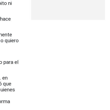
ito ni
«hace
lmente
No quiero
o para el
. en
ó que
quienes
l
forma