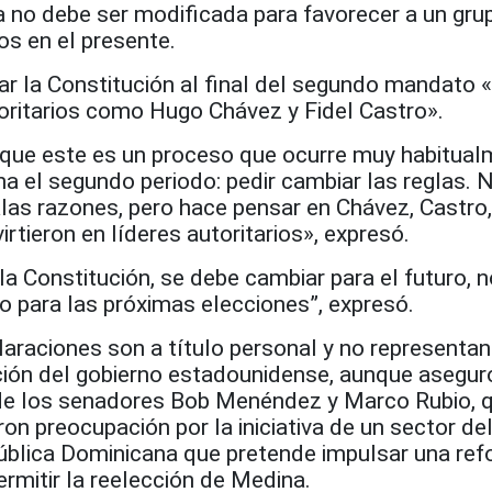
 no debe ser modificada para favorecer a un grup
os en el presente.
r la Constitución al final del segundo mandato 
toritarios como Hugo Chávez y Fidel Castro».
que este es un proceso que ocurre muy habitua
a el segundo periodo: pedir cambiar las reglas. 
las razones, pero hace pensar en Chávez, Castro,
rtieron en líderes autoritarios», expresó.
la Constitución, se debe cambiar para el futuro, n
 no para las próximas elecciones”, expresó.
araciones son a título personal y no representan
ción del gobierno estadounidense, aunque asegur
de los senadores Bob Menéndez y Marco Rubio, 
n preocupación por la iniciativa de un sector de
pública Dominicana que pretende impulsar una re
ermitir la reelección de Medina.