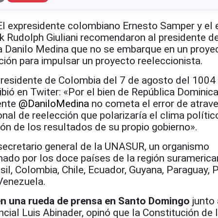
expresidente colombiano Ernesto Samper y el 
k Rudolph Giuliani recomendaron al presidente de
a Danilo Medina que no se embarque en un proye
ción para impulsar un proyecto reeleccionista.
presidente de Colombia del 7 de agosto del 1004 
bió en Twiter: «Por el bien de República Dominic
ente
@
DaniloMedina
no cometa el error de atrav
nal de reelección que polarizaría el clima polític
ón de los resultados de su propio gobierno».
secretario general de la UNASUR, un organismo
mado por los doce países de la región suramerica
asil, Colombia, Chile, Ecuador, Guyana, Paraguay, P
Venezuela.
 en una rueda de prensa en Santo Domingo
junto 
cial Luis Abinader, opinó que la Constitución de 