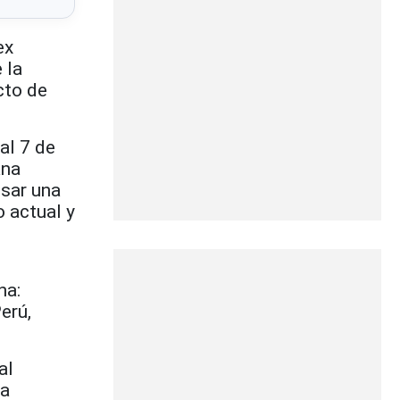
ex
 la
cto de
al 7 de
ana
esar una
o actual y
na:
erú,
al
la