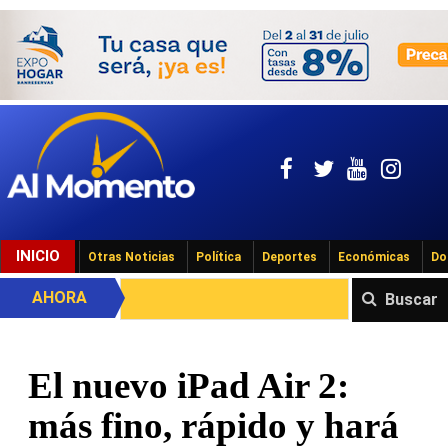
INICIO
Otras Noticias
Política
Deportes
Económicas
Do
AHORA
Buscar
El nuevo iPad Air 2:
más fino, rápido y hará