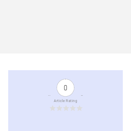
0
Article Rating