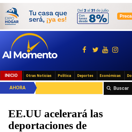
INICIO
Otras Noticias
Política
Deportes
Económicas
Do
AHORA
Buscar
EE.UU acelerará las
deportaciones de