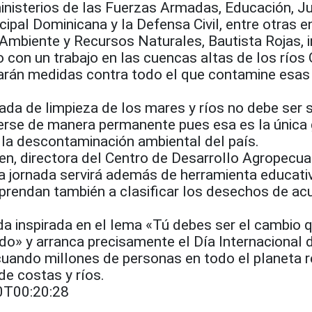
inisterios de las Fuerzas Armadas, Educación, J
cipal Dominicana y la Defensa Civil, entre otras e
 Ambiente y Recursos Naturales, Bautista Rojas, 
con un trabajo en las cuencas altas de los ríos
arán medidas contra todo el que contamine esas
rnada de limpieza de los mares y ríos no debe ser 
rse de manera permanente pues esa es la única 
o la descontaminación ambiental del país.
en, directora del Centro de Desarrollo Agropecua
ta jornada servirá además de herramienta educati
aprendan también a clasificar los desechos de ac
da inspirada en el lema «Tú debes ser el cambio 
do» y arranca precisamente el Día Internacional 
cuando millones de personas en todo el planeta r
de costas y ríos.
0T00:20:28