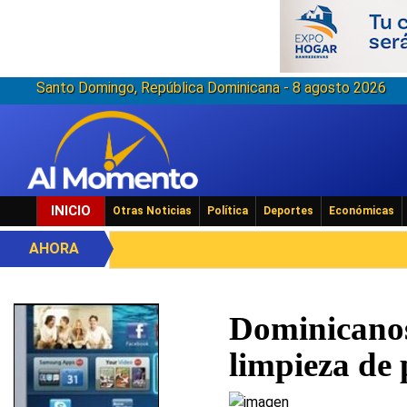
Santo Domingo, República Dominicana - 8 agosto 2026
INICIO
Otras Noticias
Política
Deportes
Económicas
AHORA
Dominicanos
limpieza de 