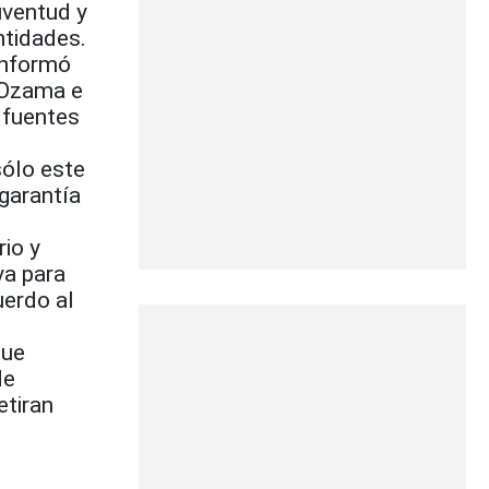
uventud y
ntidades.
informó
 Ozama e
 fuentes
sólo este
garantía
rio y
va para
uerdo al
que
de
etiran