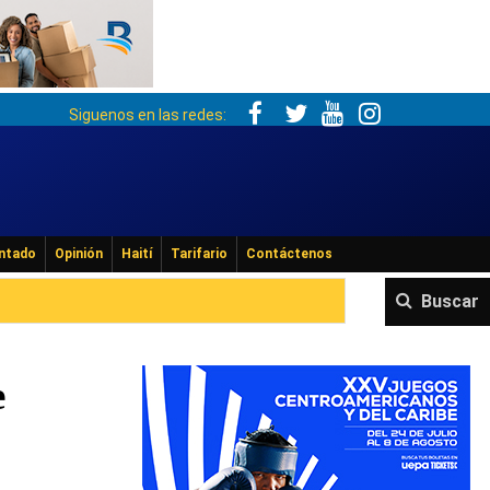
Siguenos en las redes:
ntado
Opinión
Haití
Tarifario
Contáctenos
Buscar
e