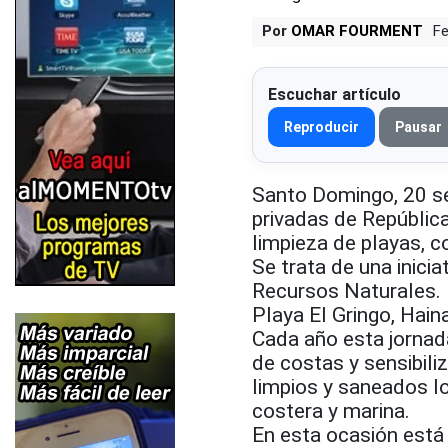
Por
OMAR FOURMENT
Fe
Escuchar artículo
Reproducir
Pausar
Santo Domingo, 20 sep
privadas de Repúblic
limpieza de playas, co
Se trata de una inici
Recursos Naturales. E
Playa El Gringo, Haina
Cada año esta jornada
de costas y sensibili
limpios y saneados lo
costera y marina.
En esta ocasión está 