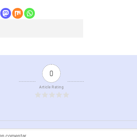
0
Article Rating