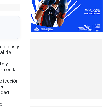
úblicas y
al de
te y
na en la
rotección
er
sidad
de