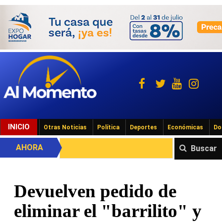
INICIO
Otras Noticias
Política
Deportes
Económicas
Do
AHORA
Buscar
Devuelven pedido de
eliminar el "barrilito" y