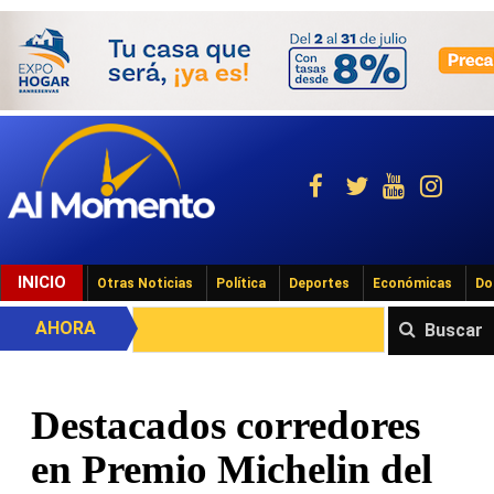
INICIO
Otras Noticias
Política
Deportes
Económicas
Do
AHORA
Buscar
Destacados corredores
en Premio Michelin del