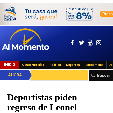
INICIO
Otras Noticias
Política
Deportes
Económicas
Do
AHORA
Buscar
Deportistas piden
regreso de Leonel