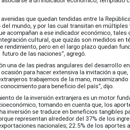
le asociarse a un indicador económico, templado
 avenidas que quedan tendidas entre la Repúblic
 del mundo, y por las cual transitan en múltiples 
e acompañan a ese indicador económico, tales 
a integración cultural, que quizás son medidos en 
e rendimiento, pero en el largo plazo quedan fun
 futuro de las naciones”, agregó.
ón una de las piedras angulares del desarrollo en
 ocasión para hacer extensiva la invitación a que,
 extranjeros trabajemos de la mano, maximizando 
onocimiento para beneficio del país”, dijo.
iento de la inversión extranjera es un motor fun
ocioeconómico, tomando en cuenta que, los aporte
cha inversión se traduce en beneficios tangibles pa
rque representan alrededor del 37% de los ingr
exportaciones nacionales; 22.5% de los aportes a