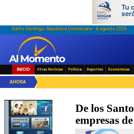
Santo Domingo, República Dominicana - 6 agosto 2026
INICIO
Otras Noticias
Política
Deportes
Económicas
AHORA
De los Santo
empresas de 