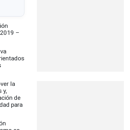
ión
o 2019 –
eva
rientados
s
ver la
 y,
ación de
idad para
ión