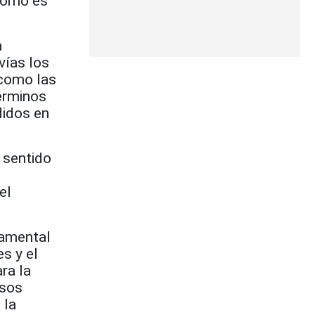
 como es
a
vías los
como las
términos
didos en
 sentido
el
damental
s y el
ra la
esos
 la