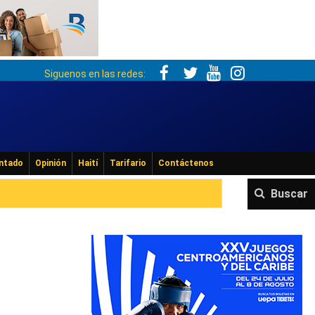
Siguenos en las redes:
ntado
Opinión
Haití
Tarifario
Contáctenos
Buscar