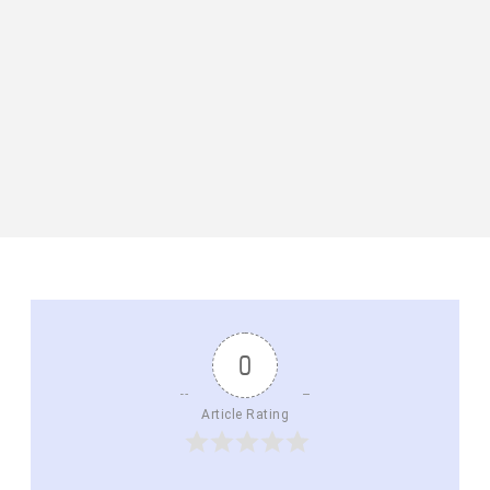
0
Article Rating