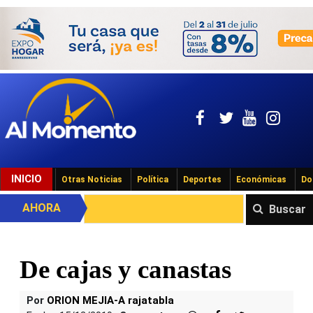
INICIO
Otras Noticias
Política
Deportes
Económicas
Do
AHORA
Buscar
De cajas y canastas
Por
ORION MEJIA-A rajatabla