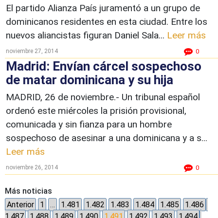
El partido Alianza País juramentó a un grupo de
dominicanos residentes en esta ciudad. Entre los
nuevos aliancistas figuran Daniel Sala...
Leer más
noviembre 27, 2014
0
Madrid: Envían cárcel sospechoso
de matar dominicana y su hija
MADRID, 26 de noviembre.- Un tribunal español
ordenó este miércoles la prisión provisional,
comunicada y sin fianza para un hombre
sospechoso de asesinar a una dominicana y a s...
Leer más
noviembre 26, 2014
0
Más noticias
Anterior
1
…
1.481
1.482
1.483
1.484
1.485
1.486
1.487
1.488
1.489
1.490
1.491
1.492
1.493
1.494