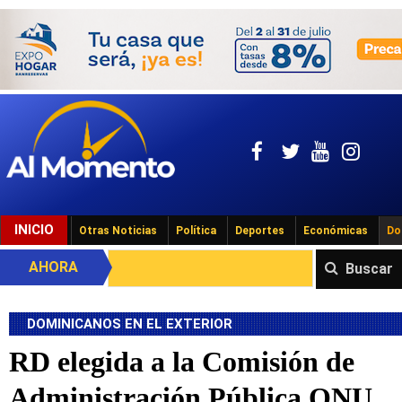
INICIO
Otras Noticias
Política
Deportes
Económicas
Do
AHORA
Buscar
DOMINICANOS EN EL EXTERIOR
RD elegida a la Comisión de
Administración Pública ONU