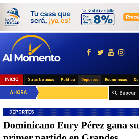
INICIO
Otras Noticias
Política
Deportes
Económicas
Do
AHORA
Buscar
DEPORTES
Dominicano Eury Pérez gana su
primer partido en Grandes