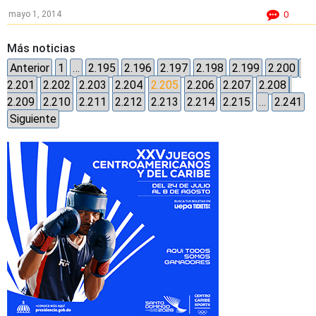
mayo 1, 2014
0
Más noticias
Anterior
1
…
2.195
2.196
2.197
2.198
2.199
2.200
2.201
2.202
2.203
2.204
2.205
2.206
2.207
2.208
2.209
2.210
2.211
2.212
2.213
2.214
2.215
…
2.241
Siguiente