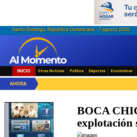
Santo Domingo, República Dominicana - 7 agosto 2026
INICIO
Otras Noticias
Política
Deportes
Económicas
AHORA
BOCA CHICA
explotación