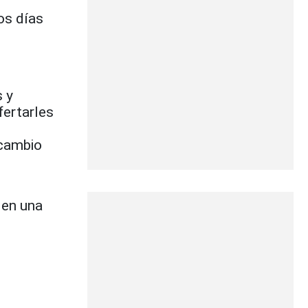
os días
 y
fertarles
 cambio
 en una