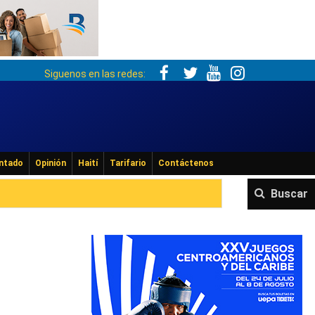
Siguenos en las redes:
ntado
Opinión
Haití
Tarifario
Contáctenos
Buscar