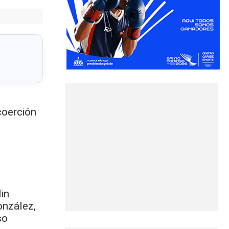
coerción
lin
onzález,
so