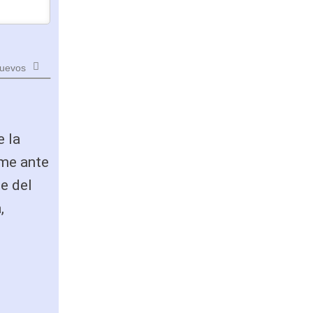
uevos
e la
rme ante
je del
,