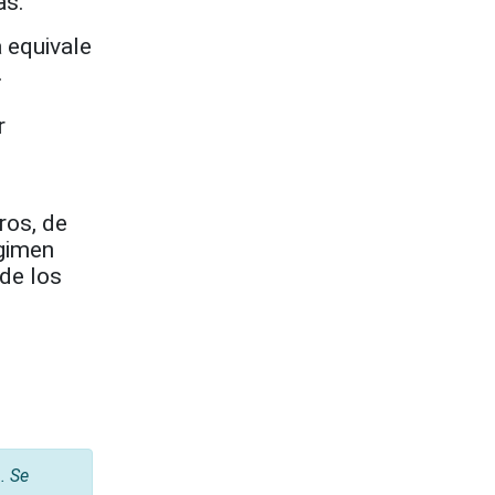
as.
a equivale
.
r
ros, de
égimen
 de los
. Se