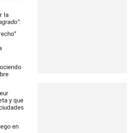
r la
sagrado”
.
recho”
a
nociendo
ibre
teur
eta y que
 ciudades
juego en