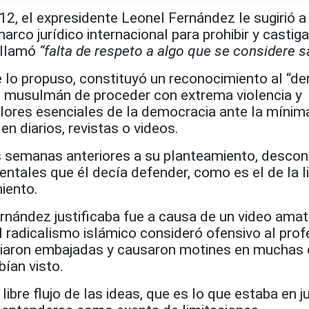
2, el expresidente Leonel Fernández le sugirió a
rco jurídico internacional para prohibir y castiga
l llamó
“falta de respeto a algo que se considere 
 lo propuso, constituyó un reconocimiento al “de
 musulmán de proceder con extrema violencia y
lores esenciales de la democracia ante la mínim
 diarios, revistas o videos.
as semanas anteriores a su planteamiento, desco
entales que él decía defender, como es el de la l
iento.
ernández justificaba fue a causa de un video ama
radicalismo islámico consideró ofensivo al prof
diaron embajadas y causaron motines en muchas
ían visto.
libre flujo de las ideas, que es lo que estaba en 