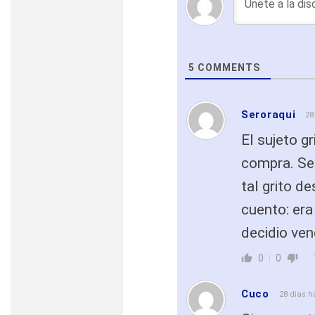
5
COMMENTS
Seroraqui
28
El sujeto g
compra. Se
tal grito d
cuento: era
decidio ven
0
0
Cuco
28 dias 