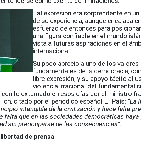
a entenderse como exenta de limitaciones.
Tal expresión era sorprendente en un 
de su experiencia, aunque encajaba e
esfuerzo de entonces para posicion
una figura confiable en el mundo isl
vista a futuras aspiraciones en el ámb
internacional.
Su poco aprecio a uno de los valores
fundamentales de la democracia, co
libre expresión, y su apoyo tácito al u
violencia irracional del fundamentali
con lo externado en esos días por el ministro fr
llon, citado por el periódico español El País:
“La l
ncipio intangible de la civilización y hace falta pr
e falta que en las sociedades democráticas haya
tad sin preocuparse de las consecuencias”.
 libertad de prensa