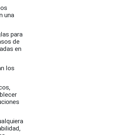
los
n una
glas para
casos de
cadas en
an los
cos,
ablecer
buciones
ualquiera
bilidad,