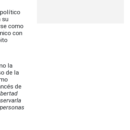
político
n su
arse como
ámico con
ito
mo la
so de la
smo
ancés de
ibertad
eservarla
 personas