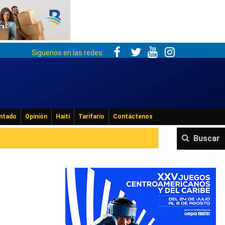
Siguenos en las redes:
ntado
Opinión
Haití
Tarifario
Contáctenos
Buscar