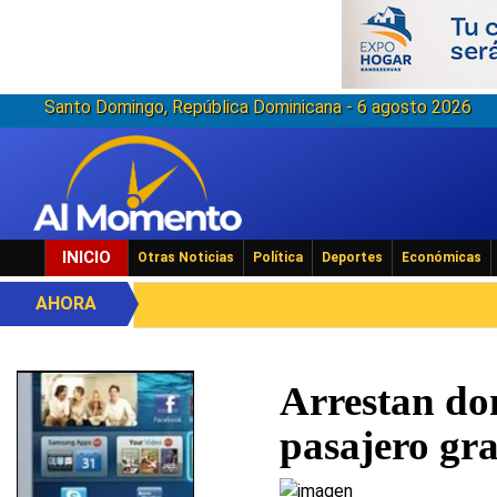
Santo Domingo, República Dominicana - 6 agosto 2026
INICIO
Otras Noticias
Política
Deportes
Económicas
AHORA
Arrestan do
pasajero gr