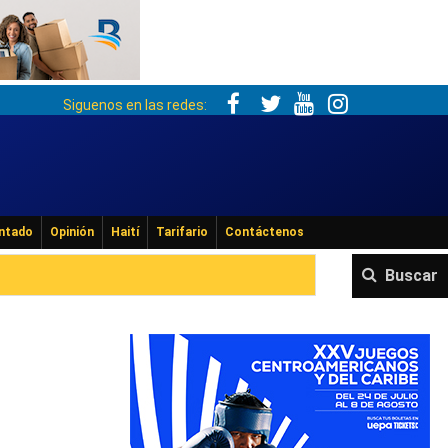
Siguenos en las redes:
ntado
Opinión
Haití
Tarifario
Contáctenos
Buscar