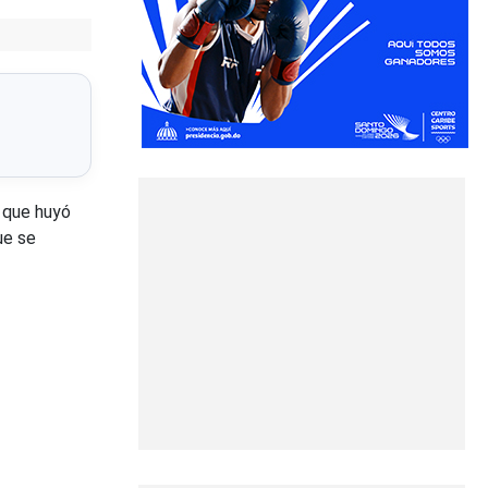
, que huyó
ue se