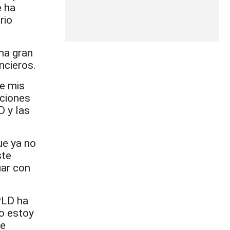
e ha
rio
na gran
ncieros.
e mis
aciones
D y las
ue ya no
ste
uar con
PLD ha
o estoy
de