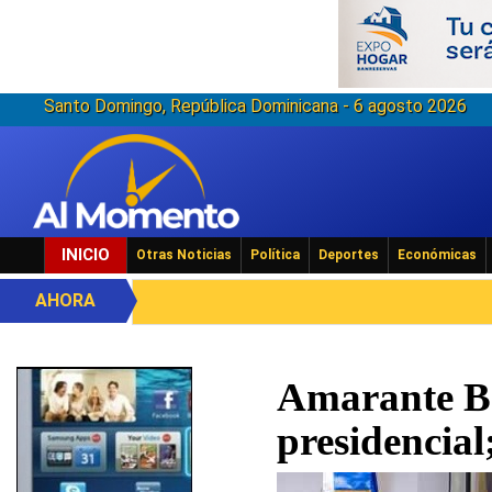
Santo Domingo, República Dominicana - 6 agosto 2026
INICIO
Otras Noticias
Política
Deportes
Económicas
AHORA
Amarante Ba
presidencia