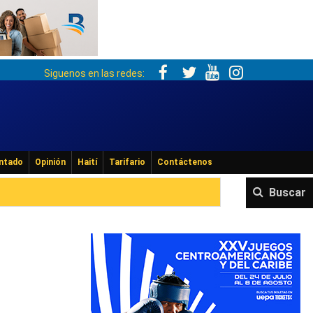
Siguenos en las redes:
ntado
Opinión
Haití
Tarifario
Contáctenos
Buscar