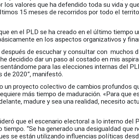
r los valores que ha defendido toda su vida y qu
ltimos 15 meses de recorridos por todo el territo
que en el PLD se ha creado en el último tiempo u
básicamente en los aspectos organizativos y fina
y después de escuchar y consultar con muchos d
 he decidido dar un paso al costado en mis aspir
resentándome para las elecciones internas del PL
s de 2020”, manifestó.
do un proyecto colectivo de cambios profundos q
 requiere más tiempo de maduración. «Para que e
delante, madure y sea una realidad, necesito act
eró que el escenario electoral a lo interno del 
o tiempo. “Se ha generado una desigualdad que n
pues se están utilizando influencias políticas des