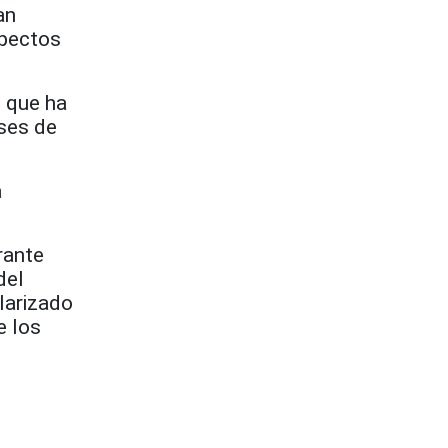
an
spectos
s que ha
eses de
a
rante
del
larizado
e los