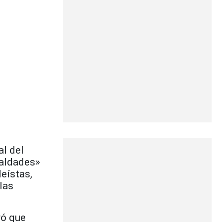
l del
ualdades»
deístas,
las
ró que