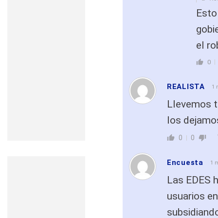
Esto 
gobie
el ro
0
REALISTA
1 
Llevemos t
los dejamos
0
0
Encuesta
1 
Las EDES ha
usuarios en
subsidiand