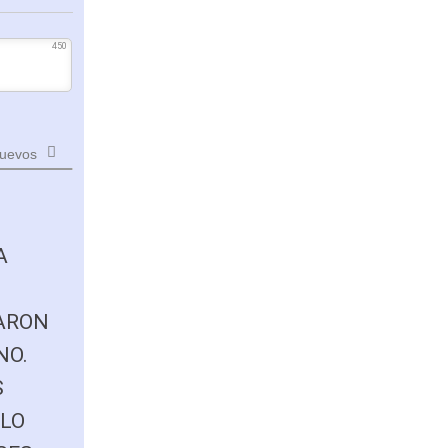
450
uevos
A
BARON
NO.
S
 LO