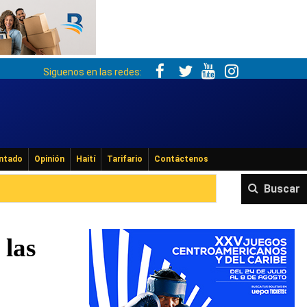
Siguenos en las redes:
ntado
Opinión
Haití
Tarifario
Contáctenos
Buscar
 las