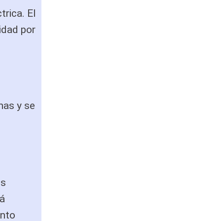
trica. El
cidad por
nas y se
os
tá
onto