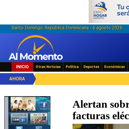
Santo Domingo, República Dominicana - 6 agosto 2026
INICIO
Otras Noticias
Política
Deportes
Económicas
AHORA
Alertan sobr
facturas eléc