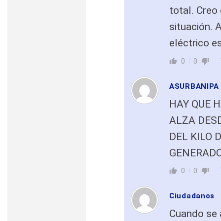
total. Creo
situación. 
eléctrico e
0
0
ASURBANIPA
HAY QUE H
ALZA DES
DEL KILO 
GENERADO
0
0
Ciudadanos
Cuando se a