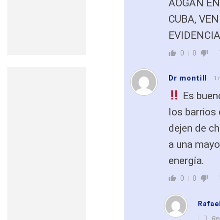
AOGAN EN 
CUBA, VEN
EVIDENCIA
0
0
Dr montill
1 
Es bueno
los barrios
dejen de ch
a una mayor
energía.
0
0
Rafae
Re