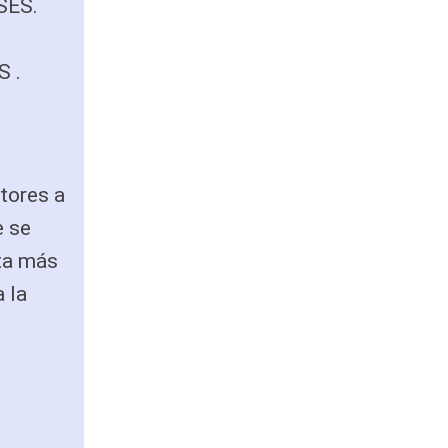
SES.
 .
tores a
e se
nta más
 la