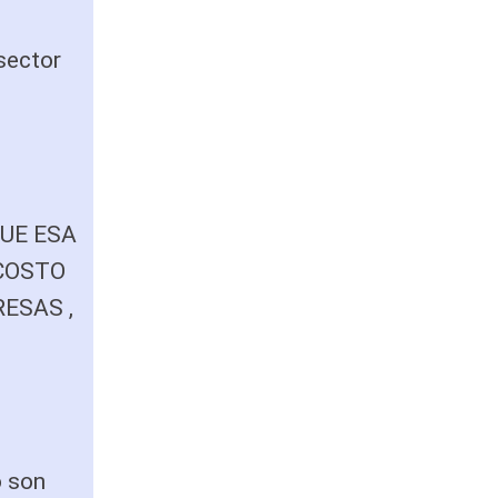
 sector
UE ESA
COSTO
ESAS ,
o son