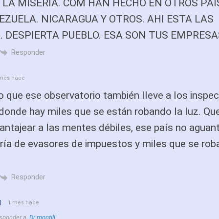
LA MISERIA. COM HAN HECHO EN OTROS PAI
EZUELA. NICARAGUA Y OTROS. AHI ESTA LAS
. DESPIERTA PUEBLO. ESA SON TUS EMPRESAS
Responder
mes hace
 que ese observatorio también lleve a los inspec
 donde hay miles que se están robando la luz. Qu
antajear a las mentes débiles, ese país no agua
ía de evasores de impuestos y miles que se roba
Responder
l
1 mes hace
sponder a
Dr montill