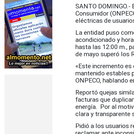
SANTO DOMINGO.- El 
Consumidor (ONPECO)
eléctricas de usuari
La entidad puso como 
acondicionado y horar
hasta las 12:00 m., 
de mayo superó los 
«Este incremento es d
mantenido estables p
ONPECO, hablando en
Reportó quejas simil
facturas que duplican
energía. Por al motivo
clara y transparente s
Pidió a los usuarios 
reclamar ante inconsi