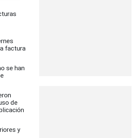
cturas
ernes
a factura
mo se han
de
eron
 uso de
plicación
riores y